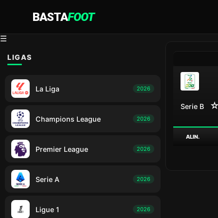
BASTA
FOOT
☰
LIGAS
La Liga
2026
Serie B
Champions League
2026
ALIN.
Premier League
2026
Serie A
2026
Ligue 1
2026