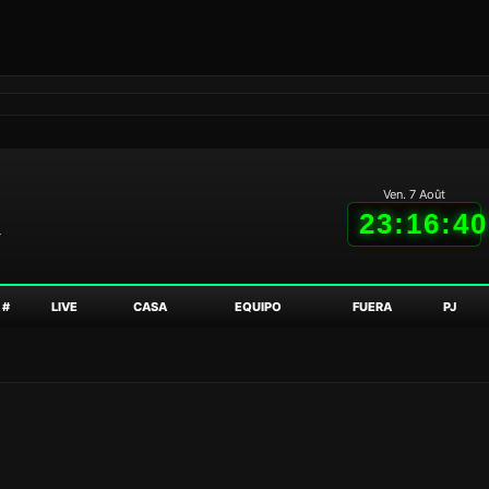
Ven. 7 Août
23:16:40
☆
#
LIVE
CASA
EQUIPO
FUERA
PJ