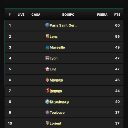
#
LIVE
CASA
EQUIPO
FUERA
PTS
Paris Saint Germain
1
60
Lens
2
59
Marseille
3
49
Lyon
4
47
Lille
5
47
Monaco
6
46
Rennes
7
44
Strasbourg
8
40
Toulouse
9
37
Lorient
10
37