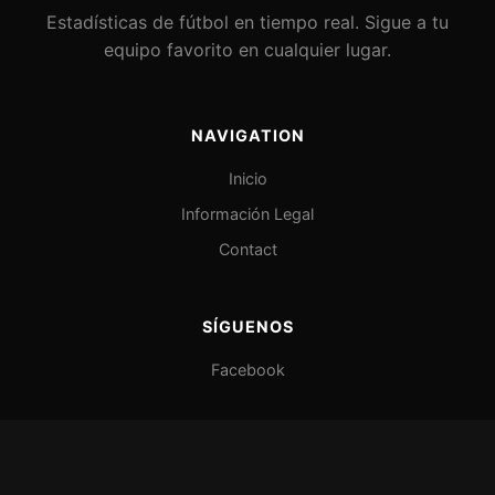
Estadísticas de fútbol en tiempo real. Sigue a tu
equipo favorito en cualquier lugar.
NAVIGATION
Inicio
Información Legal
Contact
SÍGUENOS
Facebook
© 2026 BASTAFOOT — © Todos los derechos reservados.