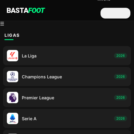
BASTA
FOOT
☰
LIGAS
La Liga
2026
Champions League
2026
Premier League
2026
Serie A
2026