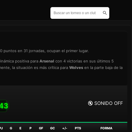
70 puntos en 31 jornadas, ocupan el primer lugar.
inámica positiva para
Arsenal
con 4 victorias en sus últimos 5
ente, la situación es más crítica para
Wolves
en la parte baja de la
🔇
SONIDO OFF
43
PJ
G
E
P
GF
GC
+/-
PTS
FORMA