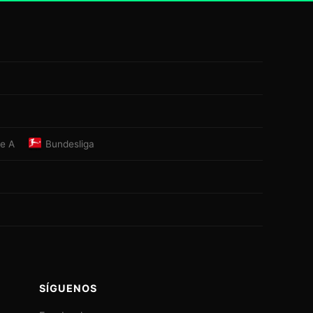
ie A
Bundesliga
SÍGUENOS