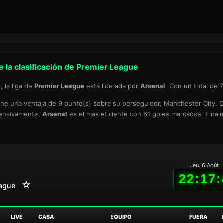
de la clasificación de Premier League
 la liga de
Premier League
está liderada por
Arsenal
. Con un total de 
ene una ventaja de 9 punto(s) sobre su perseguidor, Manchester City. D
fensivamente,
Arsenal
es el más eficiente con 61 goles marcados. Finalm
Jeu. 6 Août
22:17:
☆
eague
LIVE
CASA
EQUIPO
FUERA