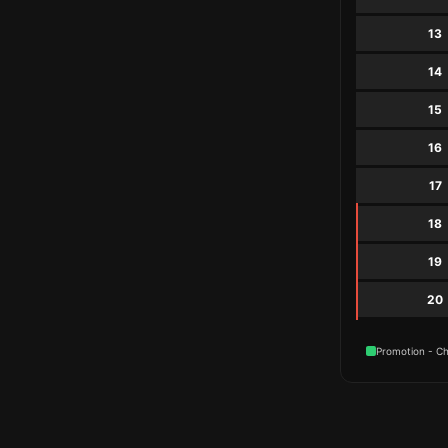
13
14
15
16
17
18
19
20
Promotion - C