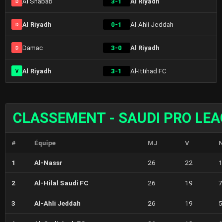
Al Shabab
3-1
Al Riyadh
D
Al Riyadh
0-1
Al-Ahli Jeddah
D
Damac
3-0
Al Riyadh
D
Al Riyadh
3-1
Al-Ittihad FC
V
CLASSEMENT - SAUDI PRO LE
#
Équipe
MJ
V
1
Al-Nassr
26
22
2
Al-Hilal Saudi FC
26
19
3
Al-Ahli Jeddah
26
19