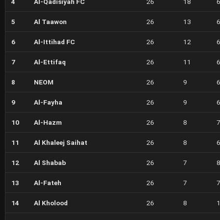
4
Al-Qadisiyah FC
26
18
5
Al Taawon
26
13
6
Al-Ittihad FC
26
12
7
Al-Ettifaq
26
11
8
NEOM
26
9
9
Al-Fayha
26
9
10
Al-Hazm
26
8
11
Al Khaleej Saihat
26
8
12
Al Shabab
26
7
13
Al-Fateh
26
7
14
Al Kholood
26
8