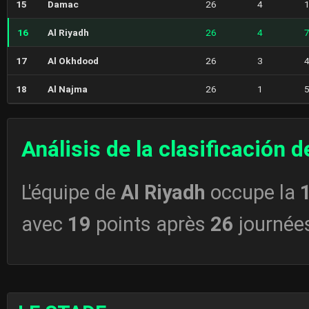
15
Damac
26
4
16
Al Riyadh
26
4
17
Al Okhdood
26
3
18
Al Najma
26
1
Análisis de la clasificación 
L'équipe de
Al Riyadh
occupe la
avec
19
points après
26
journée