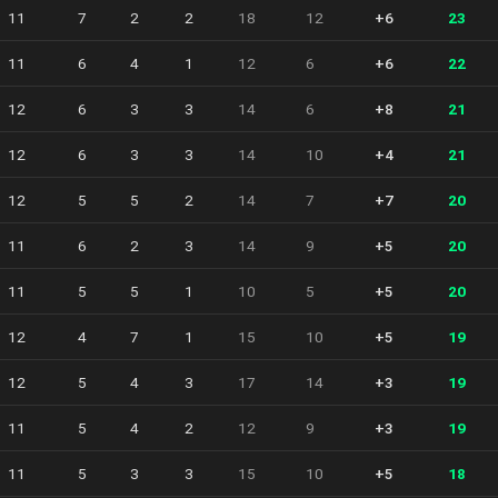
11
7
2
2
18
12
+6
23
11
6
4
1
12
6
+6
22
12
6
3
3
14
6
+8
21
12
6
3
3
14
10
+4
21
12
5
5
2
14
7
+7
20
11
6
2
3
14
9
+5
20
11
5
5
1
10
5
+5
20
12
4
7
1
15
10
+5
19
12
5
4
3
17
14
+3
19
11
5
4
2
12
9
+3
19
11
5
3
3
15
10
+5
18