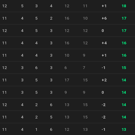
12
5
3
4
12
11
+1
18
11
4
5
2
16
10
+6
17
12
4
5
3
12
12
0
17
11
4
4
3
16
12
+4
16
11
4
4
3
10
9
+1
16
12
3
6
3
6
7
-1
15
11
3
5
3
17
15
+2
14
11
3
5
3
9
9
0
14
12
4
2
6
13
15
-2
14
11
4
2
5
13
15
-2
14
11
4
1
6
12
13
-1
13