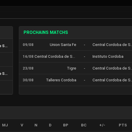
PROCHAINS MATCHS
09/08
Union Santa Fe
-
Central Cordoba
Central Cordoba de Santiago
16/08
Central Cordoba de Santiago
-
Instituto Cordoba
23/08
Tigre
-
Central Cordoba
Central Cordoba de Santiago
30/08
Talleres Cordoba
-
Central Cordoba
MJ
V
N
D
BP
BC
+/-
PTS