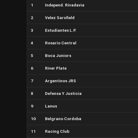
1
Independ. Rivadavia
2
Velez Sarsfield
3
Estudiantes L.P.
4
Rosario Central
5
Boca Juniors
6
River Plate
7
Argentinos JRS
8
Defensa Y Justicia
9
Lanus
10
Belgrano Cordoba
11
Racing Club