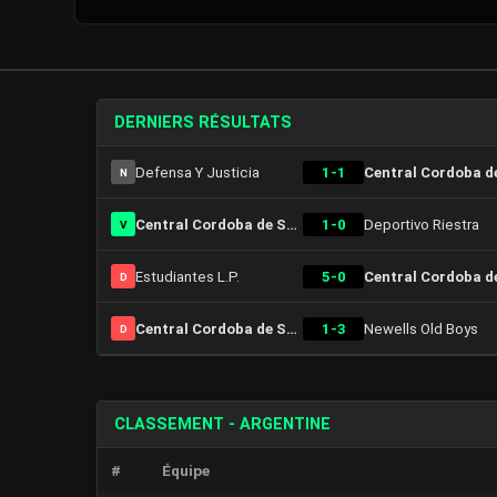
DERNIERS RÉSULTATS
Defensa Y Justicia
1-1
N
Central Cordoba de Santiago
1-0
Deportivo Riestra
V
Estudiantes L.P.
5-0
D
Central Cordoba de Santiago
1-3
Newells Old Boys
D
CLASSEMENT - ARGENTINE
#
Équipe