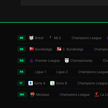
Brésil
MLS
Champions League
BR
Bundesliga
2. Bundesliga
Champio
DE
Premier League
Championship
Ch
EN
Ligue 1
Ligue 2
Champions Leagu
FR
Serie A
Serie B
Champions League
IT
Mexique
Champions League
La L
MX