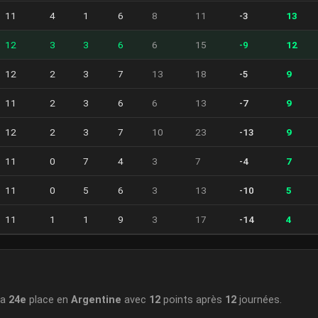
11
4
1
6
8
11
-3
13
12
3
3
6
6
15
-9
12
12
2
3
7
13
18
-5
9
11
2
3
6
6
13
-7
9
12
2
3
7
10
23
-13
9
11
0
7
4
3
7
-4
7
11
0
5
6
3
13
-10
5
11
1
1
9
3
17
-14
4
la
24e
place en
Argentine
avec
12
points après
12
journées.