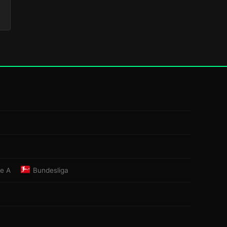
ie A
Bundesliga