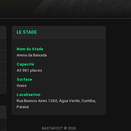
LE STADE
Nom du Stade
Arena da Baixada
Capacité
43 981 places
Surface
Grass
Localisation
Rua Buenos Aires 1260, Água Verde, Curitiba,
Paraná
BASTAFOOT © 2026