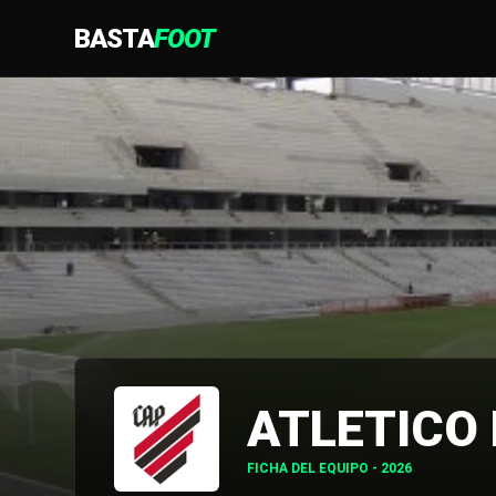
BASTA
FOOT
ATLETICO
FICHA DEL EQUIPO - 2026