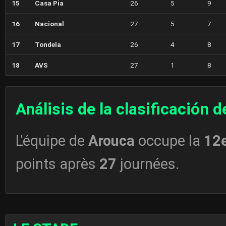
15
Casa Pia
26
5
9
16
Nacional
27
5
7
17
Tondela
26
4
8
18
AVS
27
1
8
Análisis de la clasificación 
L'équipe de
Arouca
occupe la
12
points après
27
journées.