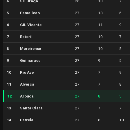
4
SC Braga
26
13
7
5
Famalicao
27
13
6
6
GIL Vicente
27
11
9
7
Estoril
27
10
7
8
Moreirense
27
10
5
9
Guimaraes
27
9
5
10
Rio Ave
27
7
9
11
Alverca
27
7
8
12
Arouca
27
8
5
13
Santa Clara
27
7
7
14
Estrela
27
6
10