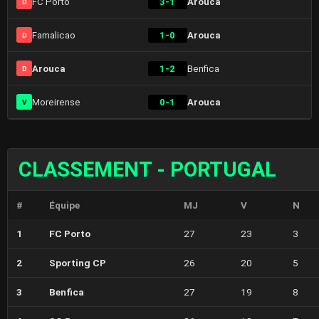
FC Porto
3-1
Arouca
D
Famalicao
1-0
Arouca
D
Arouca
1-2
Benfica
D
Moreirense
0-1
Arouca
V
CLASSEMENT - PORTUGAL
#
Équipe
MJ
V
N
1
FC Porto
27
23
3
2
Sporting CP
26
20
5
3
Benfica
27
19
8