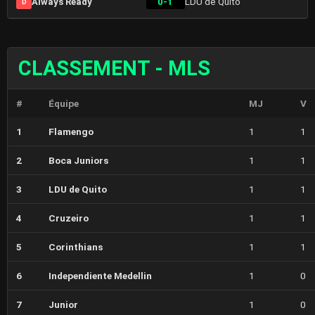
Always Ready
0-1
LDU de Quito
D
CLASSEMENT - MLS
#
Équipe
MJ
V
1
Flamengo
1
1
2
Boca Juniors
1
1
3
LDU de Quito
1
1
4
Cruzeiro
1
1
5
Corinthians
1
1
6
Independiente Medellin
1
0
7
Junior
1
0