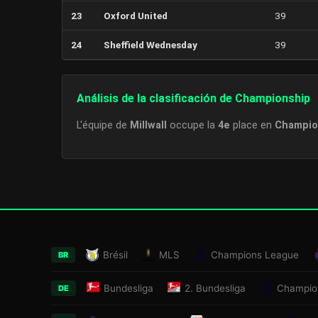
23
Oxford United
39
24
Sheffield Wednesday
39
Análisis de la clasificación de Championship
L'équipe de
Millwall
occupe la
4e
place en
Champio
Brésil
MLS
Champions League
BR
Bundesliga
2. Bundesliga
Champio
DE