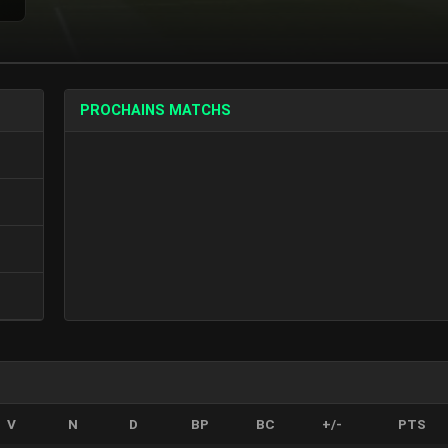
PROCHAINS MATCHS
V
N
D
BP
BC
+/-
PTS