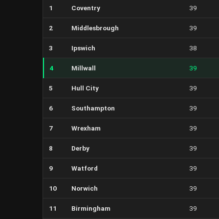
1
Coventry
39
2
Middlesbrough
39
3
Ipswich
38
4
Millwall
39
5
Hull City
39
6
Southampton
39
7
Wrexham
39
8
Derby
39
9
Watford
39
10
Norwich
39
11
Birmingham
39