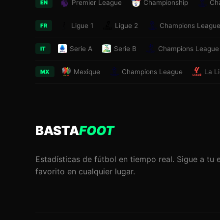
Premier League
Championship
Ch
EN
Ligue 1
Ligue 2
Champions Leagu
FR
Serie A
Serie B
Champions League
IT
Mexique
Champions League
La L
MX
BASTA
FOOT
Estadísticas de fútbol en tiempo real. Sigue a tu 
favorito en cualquier lugar.