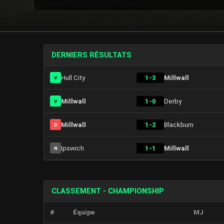
DERNIERS RÉSULTATS
Hull City
1-3
Millwall
V
Millwall
1-0
Derby
V
Millwall
1-2
Blackburn
D
Ipswich
1-1
Millwall
N
CLASSEMENT - CHAMPIONSHIP
#
Équipe
MJ