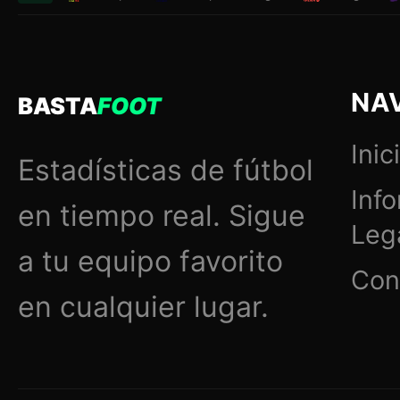
NA
BASTA
FOOT
Inic
Estadísticas de fútbol
Inf
en tiempo real. Sigue
Leg
a tu equipo favorito
Con
en cualquier lugar.