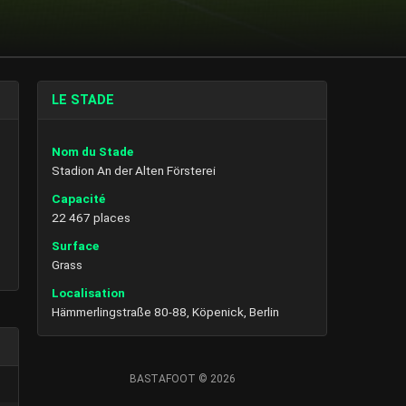
LE STADE
Nom du Stade
Stadion An der Alten Försterei
Capacité
22 467 places
Surface
Grass
Localisation
Hämmerlingstraße 80-88, Köpenick, Berlin
BASTAFOOT © 2026