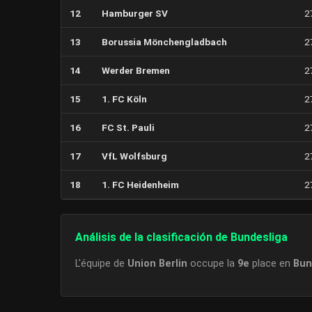
12
Hamburger SV
2
13
Borussia Mönchengladbach
2
14
Werder Bremen
2
15
1. FC Köln
2
16
FC St. Pauli
2
17
VfL Wolfsburg
2
18
1. FC Heidenheim
2
Análisis de la clasificación de Bundesliga
L'équipe de
Union Berlin
occupe la
9e
place en
Bun