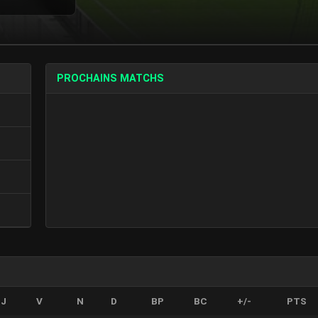
PROCHAINS MATCHS
J
V
N
D
BP
BC
+/-
PTS